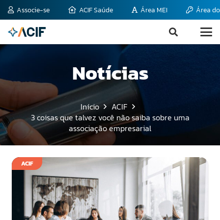
Associe-se
ACIF Saúde
Área MEI
Área do
Notícias
Início
ACIF
3 coisas que talvez você não saiba sobre uma
associação empresarial
ACIF