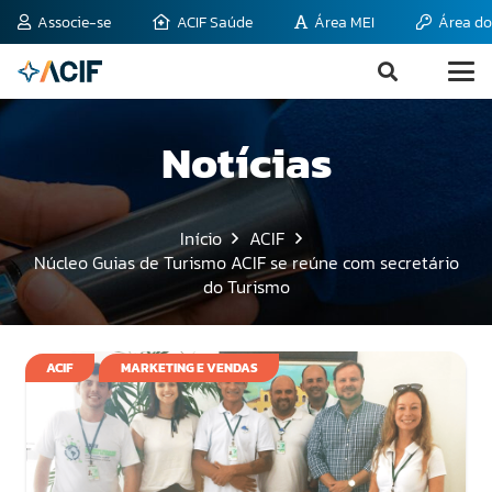
Associe-se
ACIF Saúde
Área MEI
Área do
Notícias
Início
ACIF
Núcleo Guias de Turismo ACIF se reúne com secretário
do Turismo
ACIF
MARKETING E VENDAS