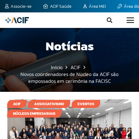
Associe-se
ACIF Saúde
Área MEI
Área do
Notícias
Início
ACIF
Novos coordenadores de Núcleo da ACIF são
empossados em cerimônia na FACISC
ACIF
ASSOCIATIVISMO
EVENTOS
NÚCLEOS EMPRESARIAIS