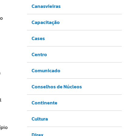
Canasvieiras
to
Capacitação
Cases
Centro
Comunicado
a
Conselhos de Núcleos
l
Continente
Cultura
ípio
Direx