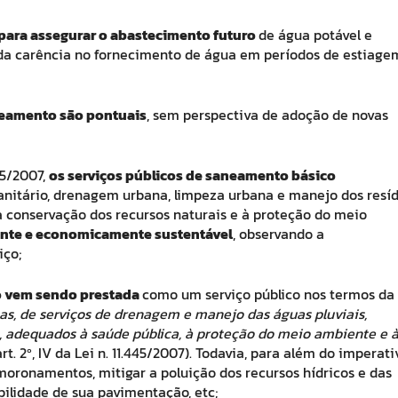
de para assegurar o abastecimento futuro
de água potável e
ada carência no fornecimento de água em períodos de estiage
neamento são pontuais
, sem perspectiva de adoção de novas
45/2007,
os serviços públicos de saneamento básico
nitário, drenagem urbana, limpeza urbana e manejo dos resí
à conservação dos recursos naturais e à proteção do meio
iente e economicamente sustentável
, observando a
iço;
 vem sendo prestada
como um serviço público nos termos da 
nas, de serviços de drenagem e manejo das águas pluviais,
s, adequados à saúde pública, à proteção do meio ambiente e 
art. 2º, IV da Lei n. 11.445/2007). Todavia, para além do imperati
moronamentos, mitigar a poluição dos recursos hídricos e das
bilidade de sua pavimentação, etc;