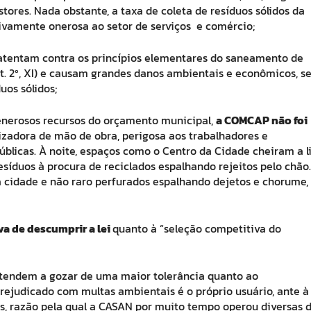
tores. Nada obstante, a taxa de coleta de resíduos sólidos da
ivamente onerosa ao setor de serviços e comércio;
atentam contra os princípios elementares do saneamento de
rt. 2º, XI) e causam grandes danos ambientais e econômicos, 
uos sólidos;
nerosos recursos do orçamento municipal,
a COMCAP não foi
izadora de mão de obra, perigosa aos trabalhadores e
blicas. À noite, espaços como o Centro da Cidade cheiram a li
esíduos à procura de reciclados espalhando rejeitos pelo chão
la cidade e não raro perfurados espalhando dejetos e chorume,
a de descumprir a lei
quanto à “seleção competitiva do
 tendem a gozar de uma maior tolerância quanto ao
rejudicado com multas ambientais é o próprio usuário, ante à
s, razão pela qual a CASAN por muito tempo operou diversas 