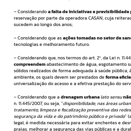
– Considerando
a falta de iniciativas e previsibilida
reservação por parte da operadora CASAN, cuja reiter
sucedem ao longo dos anos;
– Considerando que as
ações tomadas no setor de sa
tecnologias e melhoramento futuro.
– Considerando que, nos termos do art. 2º, da Lei n. 11.4
compreendem
abastecimento de água, esgotamento sa
sólidos realizados de forma adequada à saúde pública, 
ambiente, os quais devem ser prestados de
forma efic
universalização do acesso e a efetiva prestação do serv
– Considerando que a
drenagem urbana
lato sensu
não
n. 11.445/2007, ou seja, “
disponibilidade, nas áreas urba
tratamento, limpeza e fiscalização preventiva das rede
segurança da vida e do patrimônio público e privado
” (
legal, é medida necessária para evitar enchentes e des
praias, melhorar a segurança das vias públicas e a dura