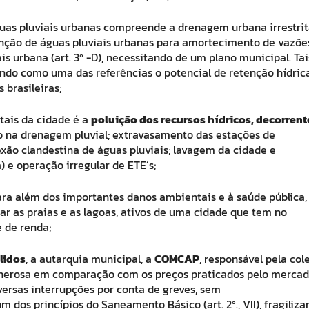
uas pluviais urbanas compreende a drenagem urbana irrestrit
enção de águas pluviais urbanas para amortecimento de vazõe
is urbana (art. 3º -D), necessitando de um plano municipal. Tai
ndo como uma das referências o potencial de retenção hídric
 brasileiras;
ais da cidade é a
poluição dos recursos hídricos, decorrent
 na drenagem pluvial; extravasamento das estações de
ão clandestina de águas pluviais; lavagem da cidade e
) e operação irregular de ETE´s;
ara além dos importantes danos ambientais e à saúde pública,
ar as praias e as lagoas, ativos de uma cidade que tem no
 de renda;
lidos
, a autarquia municipal, a
COMCAP
, responsável pela col
onerosa em comparação com os preços praticados pelo mercad
iversas interrupções por conta de greves, sem
 dos princípios do Saneamento Básico (art. 2º., VII), fragiliz