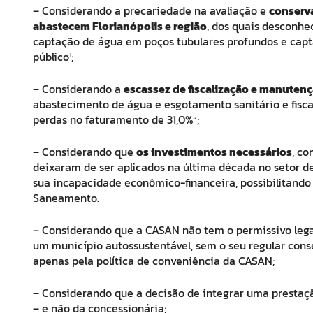
– Considerando a precariedade na avaliação e
conserva
abastecem Florianópolis e região
, dos quais desconhe
captação de água em poços tubulares profundos e cap
público¹
;
– Considerando a
escassez de fiscalização e manuten
abastecimento de água e esgotamento sanitário e fiscal
perdas no faturamento de 31,0%²
;
– Considerando que
os investimentos necessários
, c
deixaram de ser aplicados na última década no setor d
sua incapacidade econômico-financeira, possibilitando a
Saneamento.
– Considerando que a CASAN não tem o permissivo legal
um município autossustentável, sem o seu regular conse
apenas pela política de conveniência da CASAN;
– Considerando que a decisão de integrar uma prestação 
– e não da concessionária;