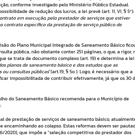
ão, conforme investigado pelo Ministério Público Estadual.
bilidade de redução dos lucros, a lei prevê (art. 11, VI, § 5º):
contrato em execução, pelo prestador de serviços que estiver
contrato específico da prestação de serviço público de
isão do Plano Municipal Integrado de Saneamento Básico fico
ulta pública, não obstante conter 251 páginas, o que, a rigor, 
z que se trata de documento complexo (art. 19) e determina a lei
dos planos de saneamento básico e dos estudos que as
 ou consultas públicas
”(art.19, § 5
o
). Logo, é necessário que a
icar impossibilitada de contribuir efetivamente, já que os 30 
abalho do Saneamento Básico recomenda para o Município de
:
al de prestação de serviços de saneamento básico, atualment
se encaminhando ao colapso. Estas reformas devem ser pauta
26/2020), que impõe a “seleção competitiva do prestador dos