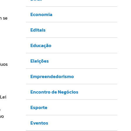
Economia
m se
Editais
Educação
Eleições
duos
Empreendedorismo
Encontro de Negócios
Lei
Esporte
à
vo
Eventos