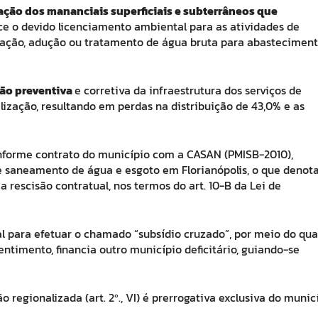
ção dos mananciais superficiais e subterrâneos que
ce o devido licenciamento ambiental para as atividades de
tação, adução ou tratamento de água bruta para abastecimen
ção preventiva
e corretiva da infraestrutura dos serviços de
ização, resultando em perdas na distribuição de 43,0% e as
onforme contrato do município com a CASAN (PMISB-2010),
e saneamento de água e esgoto em Florianópolis, o que denot
 rescisão contratual, nos termos do art. 10-B da Lei de
 para efetuar o chamado “subsídio cruzado”, por meio do qua
ntimento, financia outro município deficitário, guiando-se
regionalizada (art. 2º., VI) é prerrogativa exclusiva do munic