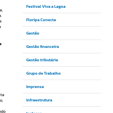
Festival Viva a Lagoa
a,
s
Floripa Conecta
s
a
Gestão
e
Gestão financeira
Gestão tributária
Grupo de Trabalho
Imprensa
eta
Infraestrutura
o,
ando