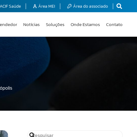
ACIF Saúde
Área MEI
Área do associado
endedor
Notícias
Soluções
Onde Estamos
Contato
ópolis