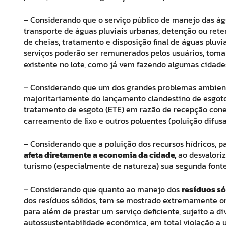
– Considerando que o serviço público de manejo das ág
transporte de águas pluviais urbanas, detenção ou ret
de cheias, tratamento e disposição final de águas pluvia
serviços poderão ser remunerados pelos usuários, toma
existente no lote, como já vem fazendo algumas cidades
– Considerando que um dos grandes problemas ambient
majoritariamente do lançamento clandestino de esgoto
tratamento de esgoto (ETE) em razão de recepção conex
carreamento de lixo e outros poluentes (poluição difusa
– Considerando que a poluição dos recursos hídricos, p
afeta diretamente a economia da cidade,
ao desvaloriz
turismo (especialmente de natureza) sua segunda fonte
– Considerando que quanto ao manejo dos
resíduos só
dos resíduos sólidos, tem se mostrado extremamente 
para além de prestar um serviço deficiente, sujeito a d
autossustentabilidade econômica, em total violação a um