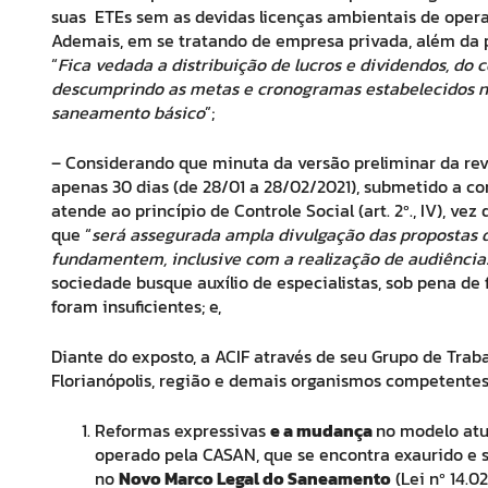
suas ETEs sem as devidas licenças ambientais de operaç
Ademais, em se tratando de empresa privada, além da possi
“
Fica vedada a distribuição de lucros e dividendos, do 
descumprindo as metas e cronogramas estabelecidos no 
saneamento básico
”;
– Considerando que minuta da versão preliminar da rev
apenas 30 dias (de 28/01 a 28/02/2021), submetido a cons
atende ao princípio de Controle Social (art. 2º., IV), ve
que “
será assegurada ampla divulgação das propostas 
fundamentem, inclusive com a realização de audiências
sociedade busque auxílio de especialistas, sob pena de f
foram insuficientes; e,
Diante do exposto, a ACIF através de seu Grupo de Tr
Florianópolis, região e demais organismos competentes
Reformas expressivas
e a mudança
no modelo atu
operado pela CASAN, que se encontra exaurido e 
no
Novo Marco Legal do Saneamento
(Lei nº 14.0