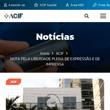
Associe-se
ACIF Saúde
Área MEI
Área do
Notícias
Início
ACIF
NOTA PELA LIBERDADE PLENA DE EXPRESSÃO E DE
IMPRENSA
ACIF