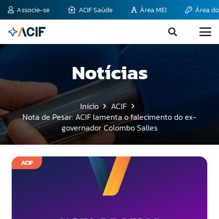
Associe-se
ACIF Saúde
Área MEI
Área do
Notícias
Início
ACIF
Nota de Pesar: ACIF lamenta o falecimento do ex-
governador Colombo Salles
ACIF