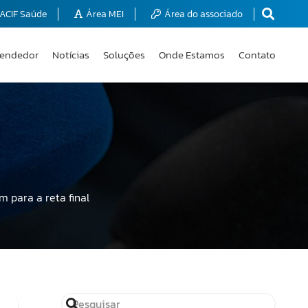
ACIF Saúde
Área MEI
Área do associado
endedor
Notícias
Soluções
Onde Estamos
Contato
 para a reta final