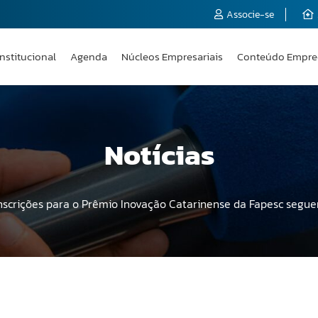
Associe-se
Institucional
Agenda
Núcleos Empresariais
Conteúdo Empre
Notícias
nscrições para o Prêmio Inovação Catarinense da Fapesc seguem