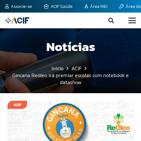
Associe-se
ACIF Saúde
Área MEI
Área do
Notícias
Início
ACIF
Gincana Reóleo irá premiar escolas com notebook e
datashow
ACIF