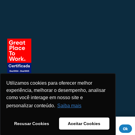
Utilizamos cookies para oferecer melhor
Seja um patrocinador
experiência, melhorar o desempenho, analisar
como você interage em nosso site e
personalizar conteúdo.
Saiba mais
Este site usa cookies para melhorar sua experiência. Se você
Recusar Cookies
Aceitar Cookies
continuar a usar este site, você concorda com ele.
Aviso de
Ok
Privacidade