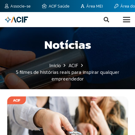
Associe-se
ACIF Saúde
Área MEI
Área do
Notícias
Início
ACIF
5 filmes de histórias reais para inspirar qualquer
empreendedor
ACIF