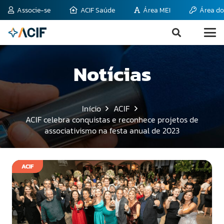
Associe-se
ACIF Saúde
Área MEI
Área do
Notícias
Início
ACIF
ACIF celebra conquistas e reconhece projetos de
associativismo na festa anual de 2023
ACIF