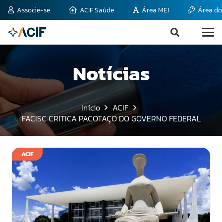
Associe-se
ACIF Saúde
Área MEI
Área do
Notícias
Início
ACIF
FACISC CRITICA PACOTAÇO DO GOVERNO FEDERAL
ACIF