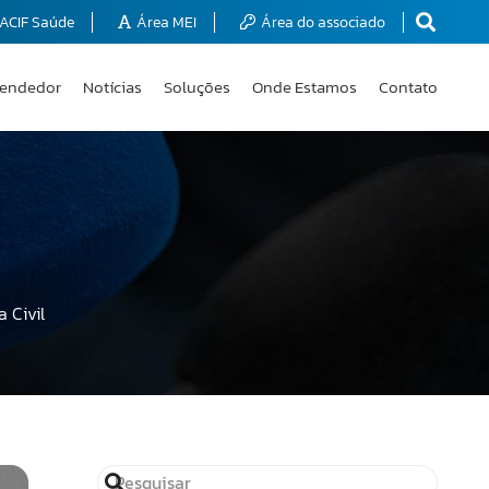
ACIF Saúde
Área MEI
Área do associado
endedor
Notícias
Soluções
Onde Estamos
Contato
 Civil