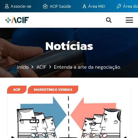
Associe-se
ACIF Saúde
Área MEI
Área do
Notícias
Início
ACIF
Entenda a arte da negociação.
ACIF
MARKETING E VENDAS