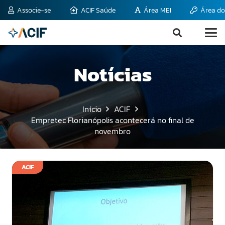
Associe-se
ACIF Saúde
Área MEI
Área do
Notícias
Início
ACIF
Empretec Florianópolis acontecerá no final de
novembro
ACIF