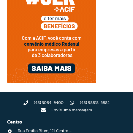
(48) 3084-9400
(48) 98818-5882
Envie uma mensagem
Centro
Rua Emilio Blum, 121. Centro –