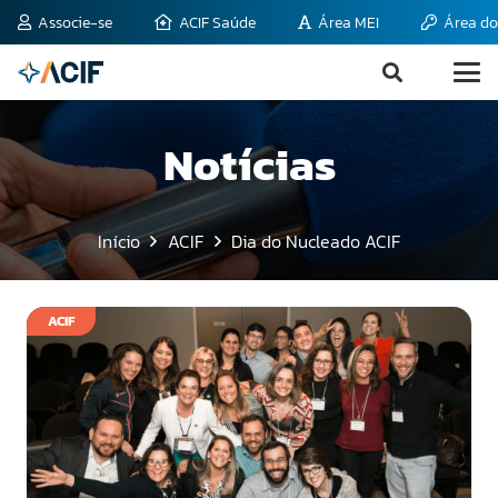
Associe-se
ACIF Saúde
Área MEI
Área do
Notícias
Início
ACIF
Dia do Nucleado ACIF
ACIF