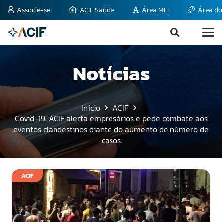
Associe-se
ACIF Saúde
Área MEI
Área do
Notícias
Início
ACIF
Covid-19: ACIF alerta empresários e pede combate aos
eventos clandestinos diante do aumento do número de
casos
ACIF