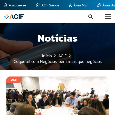
Associe-se
ACIF Saúde
Área MEI
Área do
Notícias
Início
ACIF
Coquetel com Negócios, bem mais que negócios
ACIF