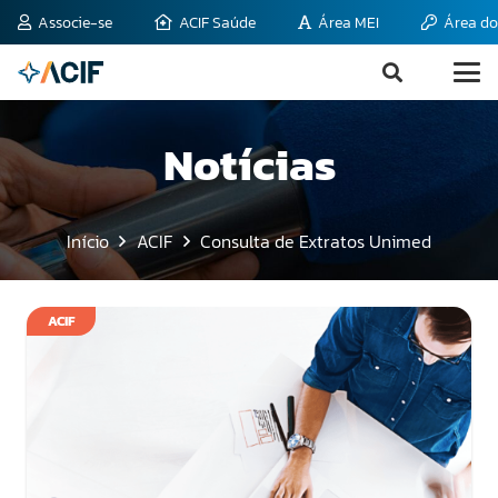
Associe-se
ACIF Saúde
Área MEI
Área do
Notícias
Início
ACIF
Consulta de Extratos Unimed
ACIF