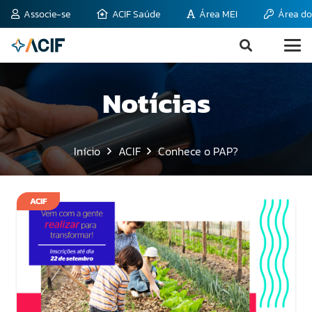
Associe-se
ACIF Saúde
Área MEI
Área do
Notícias
Início
ACIF
Conhece o PAP?
ACIF