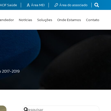
ACIF Saúde
Área MEI
Área do associado
endedor
Notícias
Soluções
Onde Estamos
Contato
o 2017-2019