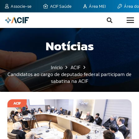
Associe-se
ACIF Saúde
Área MEI
Área do
Notícias
Início
ACIF
Candidatos ao cargo de deputado federal participam de
sabatina na ACIF
ACIF