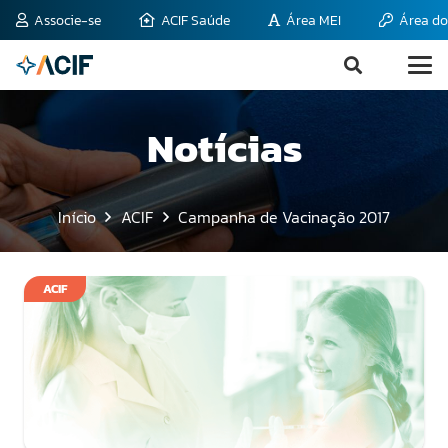
Associe-se
ACIF Saúde
Área MEI
Área do
Notícias
Início
ACIF
Campanha de Vacinação 2017
ACIF