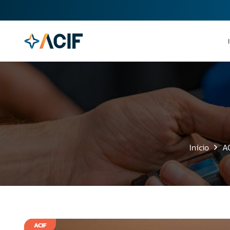
Início
A
ACIF