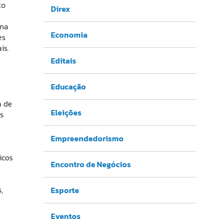
to
Direx
 na
Economia
es
is.
Editais
Educação
a de
Eleições
s
Empreendedorismo
icos
Encontro de Negócios
,
Esporte
Eventos