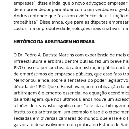
empresas”, disse ainda, que o novo advogado empresar
de empreendedor para atuar como um verdadeiro gestor 
Andrea entende que “existem evidências de utilização de
trabalhista”. Disse ainda, que para as disputas empres
custos, maior produtividade, soluções mais criativas, m
HISTÓRICO DA ARBITRAGEM NO BRASIL
O Dr. Pedro A. Batista Martins com experiência de mais d
infraestrutura e arbitral, dentre outras, fez um breve hi
1970 nasce a perspectiva da administração pública arbit
de empréstimos de empresas públicas, que esse fato tro
Mencionou, ainda, sobre a tentativa do poder legislativ
década de 1990. Que o Brasil avançou na utilização da a
arbitragem é elemento essencial na equação econômica f
da arbitragem, que nos últimos 8 anos houve um acrésci
bilhões de reais, isto significa que “a lei da arbitragem
instituto da arbitragem, um exemplo disso é o crescim
sediadas em diversas câmaras do mundo, que esse é o fu
garanta o desenvolvimento da prática no Estado de San