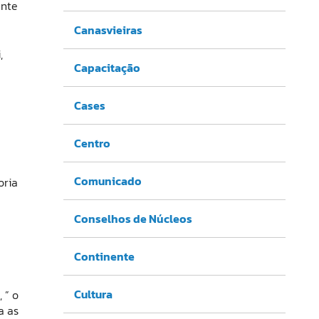
ente
Canasvieiras
,
Capacitação
Cases
Centro
Comunicado
oria
Conselhos de Núcleos
Continente
Cultura
 ” o
a as