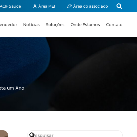
ACIF Saúde
Área MEI
Área do associado
endedor
Notícias
Soluções
Onde Estamos
Contato
eta um Ano