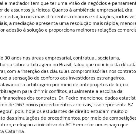
ial e mediador tem que ter uma visão de negócios e pensamen
de assuntos jurídicos. Quanto à ambiência empresarial, dra.
 mediação nos mais diferentes cenários e situações, inclusive
ariais, a mediação apresenta uma resolução mais rápida, menor
aior adesão à solução e proporciona melhores relações comercia
e 30 anos nas áreas empresarial, contratual, societária,
stórico sobre arbitragem no Brasil, falou que no início da décad
rar, com a inserção das cláusulas compromissórias nos contrato
uxe a sensação de conforto aos investidores estrangeiros.
o alavancar a arbitragem por meio de anteprojetos de lei, na
rbitragem para dirimir conflitos, atualmente a escolha da
inanceiras dos contratos. Dr. Pedro mencionou dados estatíst
mo de 1567 novos procedimentos arbitrais, isso representa 87
 pegou”, pois, hoje os estudantes de direito estudam muito o
ento das simulações de procedimentos, por meio de competições
turo, e elogiou a iniciativa da ACIF em criar um espaço que
ta Catarina.