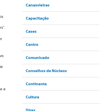
Canasvieiras
e
os
Capacitação
s”.
Cases
om
Centro
vo.
Comunicado
ia
Conselhos de Núcleos
Continente
a a
Cultura
Direx