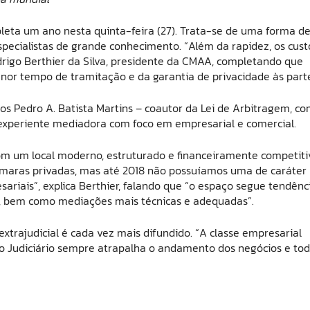
ta um ano nesta quinta-feira (27). Trata-se de uma forma d
pecialistas de grande conhecimento. “Além da rapidez, os cust
drigo Berthier da Silva, presidente da CMAA, completando que
r tempo de tramitação e da garantia de privacidade às parte
s Pedro A. Batista Martins – coautor da Lei de Arbitragem, c
 experiente mediadora com foco em empresarial e comercial.
m um local moderno, estruturado e financeiramente competiti
maras privadas, mas até 2018 não possuíamos uma de caráter
sariais”, explica Berthier, falando que “o espaço segue tendênc
s, bem como mediações mais técnicas e adequadas”.
xtrajudicial é cada vez mais difundido. “A classe empresarial
o Judiciário sempre atrapalha o andamento dos negócios e tod