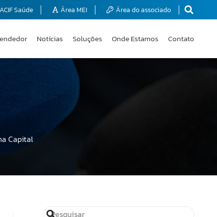
ACIF Saúde
Área MEI
Área do associado
endedor
Notícias
Soluções
Onde Estamos
Contato
na Capital