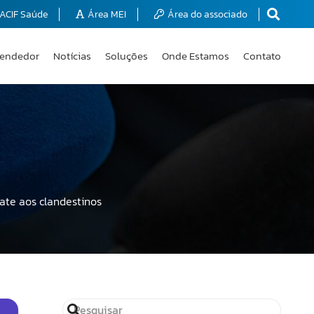
ACIF Saúde
Área MEI
Área do associado
endedor
Notícias
Soluções
Onde Estamos
Contato
ate aos clandestinos