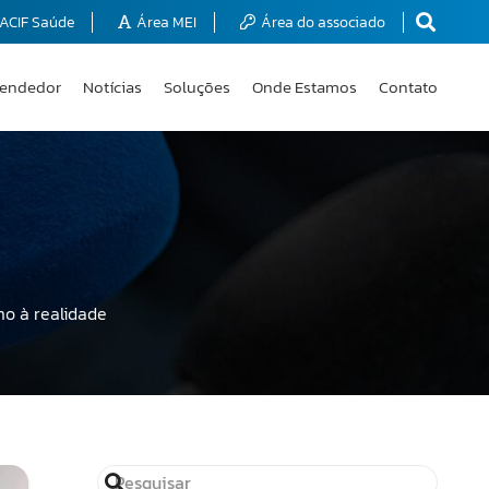
ACIF Saúde
Área MEI
Área do associado
endedor
Notícias
Soluções
Onde Estamos
Contato
o à realidade