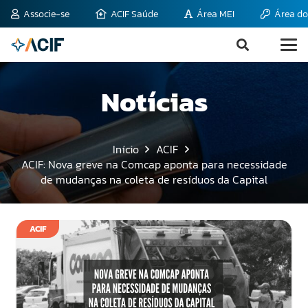
Associe-se
ACIF Saúde
Área MEI
Área do
Notícias
Início
ACIF
ACIF: Nova greve na Comcap aponta para necessidade
de mudanças na coleta de resíduos da Capital
ACIF