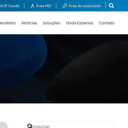
ACIF Saúde
Área MEI
Área do associado
endedor
Notícias
Soluções
Onde Estamos
Contato