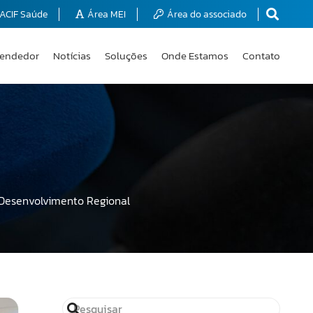
ACIF Saúde
Área MEI
Área do associado
endedor
Notícias
Soluções
Onde Estamos
Contato
 Desenvolvimento Regional