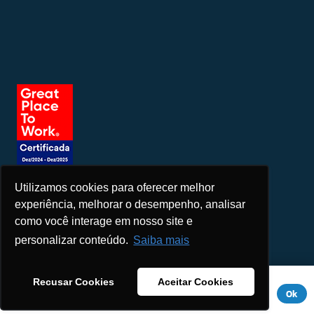
Utilizamos cookies para oferecer melhor
Seja um patrocinador
experiência, melhorar o desempenho, analisar
como você interage em nosso site e
personalizar conteúdo.
Saiba mais
Este site usa cookies para melhorar sua experiência. Se você
Recusar Cookies
Aceitar Cookies
continuar a usar este site, você concorda com ele.
Aviso de
Ok
Privacidade