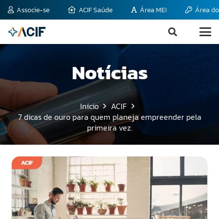
Associe-se
ACIF Saúde
Área MEI
Área do
Notícias
Início
ACIF
7 dicas de ouro para quem planeja empreender pela
primeira vez.
ACIF