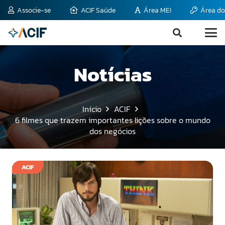
Associe-se
ACIF Saúde
Área MEI
Área do
Notícias
Início
ACIF
6 filmes que trazem importantes lições sobre o mundo
dos negócios
ACIF