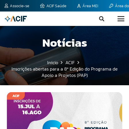
Associe-se
ACIF Saúde
Área MEI
Área do
Notícias
Início
ACIF
Inscrições abertas para a 8ª Edição do Programa de
Apoio a Projetos (PAP)
ACIF