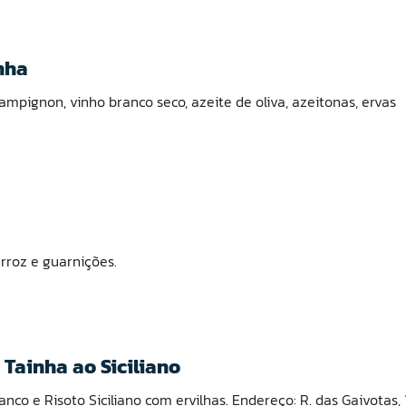
nha
ampignon, vinho branco seco, azeite de oliva, azeitonas, ervas
arroz e guarnições.
 Tainha ao Siciliano
co e Risoto Siciliano com ervilhas. Endereço: R. das Gaivotas, 1