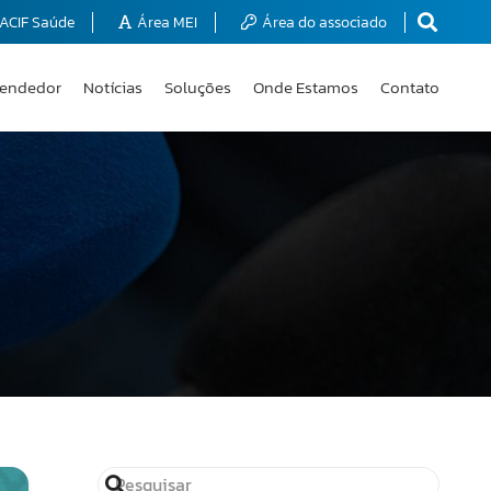
ACIF Saúde
Área MEI
Área do associado
endedor
Notícias
Soluções
Onde Estamos
Contato