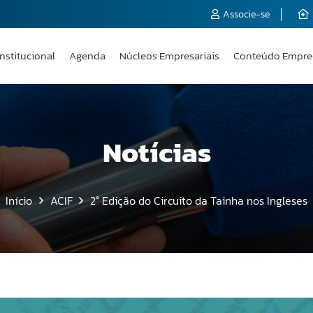
Associe-se
Institucional
Agenda
Núcleos Empresariais
Conteúdo Empre
Notícias
Início
ACIF
2° Edição do Circuito da Tainha nos Ingleses