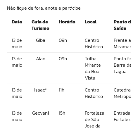
Não fique de fora, anote e participe:
Data
Guia de
Horário
Local
Ponto 
Turismo
Saída
13 de
Giba
09h
Centro
Frente 
maio
Histórico
Mirama
13 de
Alan
09h
Trilha
Ponto fi
maio
Mirante
Barra d
da Boa
Lagoa
Vista
13 de
Isaac*
11h
Centro
Catedra
maio
Histórico
Metropo
13 de
Geovani
15h
Fortaleza
Entrada
maio
de São
Fortale
José da