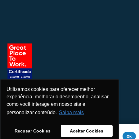
Utilizamos cookies para oferecer melhor
Seja um patrocinador
experiência, melhorar o desempenho, analisar
como você interage em nosso site e
personalizar conteúdo.
Saiba mais
Este site usa cookies para melhorar sua experiência. Se você
Recusar Cookies
Aceitar Cookies
continuar a usar este site, você concorda com ele.
Aviso de
Ok