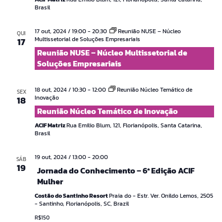
Brasil
17 out, 2024 / 19:00
-
20:30
Reunião NUSE – Núcleo
QUI
Multissetorial de Soluções Empresariais
17
Reunião NUSE – Núcleo Multissetorial de
Soluções Empresariais
18 out, 2024 / 10:30
-
12:00
Reunião Núcleo Temático de
SEX
Inovação
18
Reunião Núcleo Temático de Inovação
ACIF Matriz
Rua Emilio Blum, 121, Florianópolis, Santa Catarina,
Brasil
19 out, 2024 / 13:00
-
20:00
SÁB
19
Jornada do Conhecimento – 6ª Edição ACIF
Mulher
Costão do Santinho Resort
Praia do - Estr. Ver. Onildo Lemos, 2505
- Santinho, Florianópolis, SC, Brazil
R$150