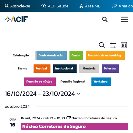
Associe-se
ACIF Saúde
Área MEI
Área do
Pesquisa
Na
Procurar
Lista
do
Mostrar
eventos
e
Filtros
Celebração
Confraternização
Curso
Encontro de networking
vis
navegaç
Ev
Evento
Festival
Institucional
Mentoria
Palestra
de
Reunião de núcleo
Reunião Regional
Workshop
visuais
16/10/2024
 - 
23/10/2024
de
Selecione
Eventos
outubro 2024
a
data.
16 out, 2024 / 09:00
-
10:30
Núcleo Corretoras de Seguro
QUA
16
Núcleo Corretoras de Seguro