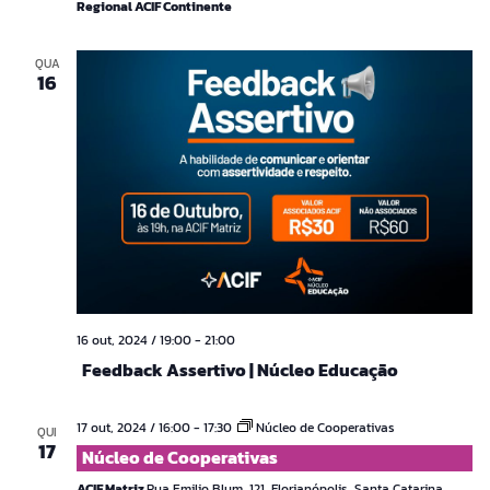
Regional ACIF Continente
QUA
16
16 out, 2024 / 19:00
-
21:00
Feedback Assertivo | Núcleo Educação
17 out, 2024 / 16:00
-
17:30
Núcleo de Cooperativas
QUI
17
Núcleo de Cooperativas
ACIF Matriz
Rua Emilio Blum, 121, Florianópolis, Santa Catarina,