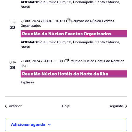
ACIF Matriz
Rua Emilio Blum, 121, Florianópolis, Santa Catarina,
Brasil
22 out, 2024 / 08:30
-
10:00
Reunião do Núcleo Eventos
TER
Organizados
22
Reunião do Núcleo Eventos Organizados
ACIF Matriz
Rua Emilio Blum, 121, Florianópolis, Santa Catarina,
Brasil
23 out, 2024 / 14:00
-
15:30
Reunião Núcleo Hotéis do Norte da
QUA
Ilha
23
Reunião Núcleo Hotéis do Norte da Ilha
Ingleses
Eventos
Eventos
anterior
Hoje
seguinte
Adicionar agenda