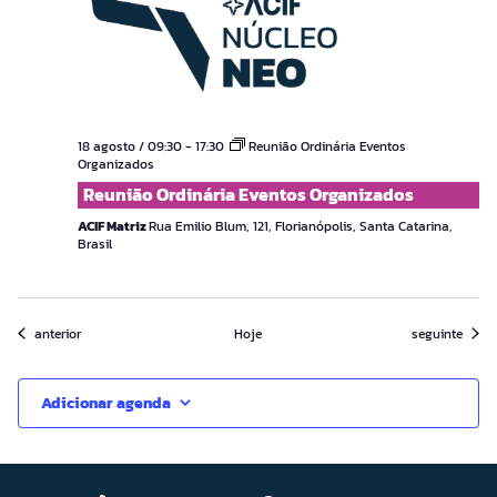
18 agosto / 09:30
-
17:30
Reunião Ordinária Eventos
Organizados
Reunião Ordinária Eventos Organizados
ACIF Matriz
Rua Emilio Blum, 121, Florianópolis, Santa Catarina,
Brasil
Eventos
Eventos
anterior
Hoje
seguinte
Adicionar agenda