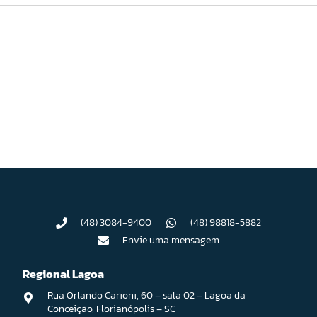
(48) 3084-9400
(48) 98818-5882
Envie uma mensagem
Regional Lagoa
Rua Orlando Carioni, 60 – sala 02 – Lagoa da
Conceição, Florianópolis – SC