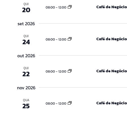
QUI
Eventos
Café de Negócio
08:00
-
12:00
20
set 2026
QUI
Café de Negócio
08:00
-
12:00
24
out 2026
QUI
Café de Negócio
08:00
-
12:00
22
nov 2026
QUA
Café de Negócio
08:00
-
12:00
25