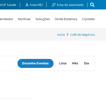
ACIF Saúde
Área MEI
Área do associado
endedor
Notícias
Soluções
Onde Estamos
Contato
Início
Café de Negócios
Navegação
Encontre Eventos
Lista
Mês
Dia
do
visual
Evento