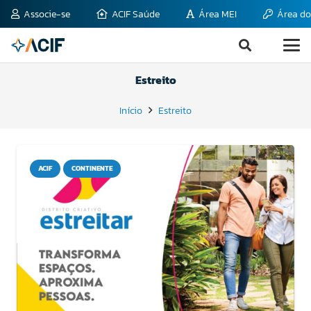
Associe-se
ACIF Saúde
Área MEI
Área do
Estreito
Início
Estreito
ACIF
CONTINENTE