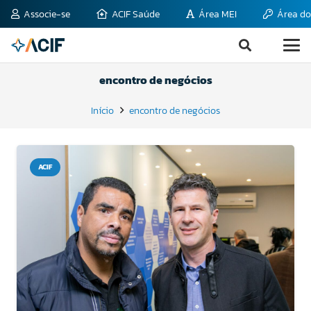
Associe-se
ACIF Saúde
Área MEI
Área do
encontro de negócios
Início
encontro de negócios
ACIF