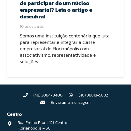
de participar de um núcleo
empresarial? Leia o artigo e
descubra!
10 anos atrás
Somos uma instituição centenária que luta
para representar e integrar a classe
empresarial de Florianópolis com
associativismo, representatividade e
soluções…
(48) 3084-9400
(48) 98818-5882
Envie uma mensagem
Centro
Rua Emilio Blum, 121. Centro –
Florianópolis – SC