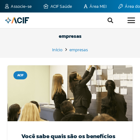
Associe-se
ACIF Saúde
Área MEI
Área do
empresas
Início
empresas
ACIF
Você sabe quais são os benefícios