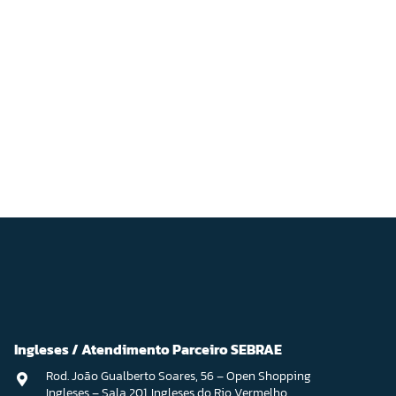
Ingleses / Atendimento Parceiro SEBRAE
Rod. João Gualberto Soares, 56 – Open Shopping
Ingleses – Sala 201. Ingleses do Rio Vermelho,