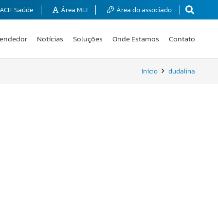
ACIF Saúde
Área MEI
Área do associado
endedor
Notícias
Soluções
Onde Estamos
Contato
Início
dudalina