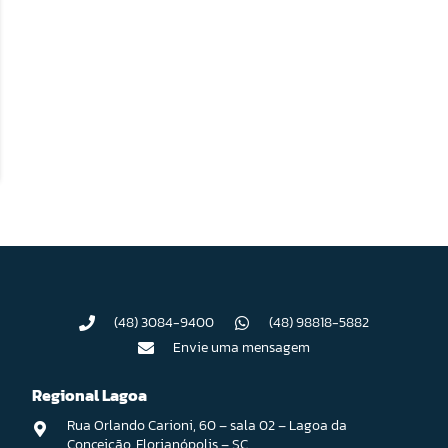
(48) 3084-9400
(48) 98818-5882
Envie uma mensagem
Regional Lagoa
Rua Orlando Carioni, 60 – sala 02 – Lagoa da
Conceição, Florianópolis – SC