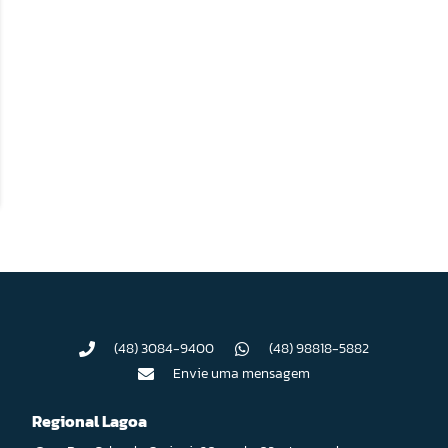
(48) 3084-9400
(48) 98818-5882
Envie uma mensagem
Regional Lagoa