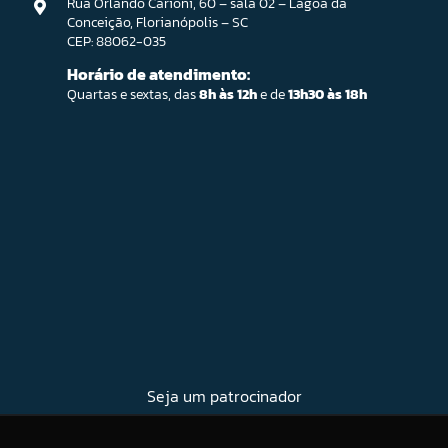
Rua Orlando Carioni, 60 – sala 02 – Lagoa da
Conceição, Florianópolis – SC
CEP: 88062-035
Horário de atendimento:
Quartas e sextas, das
8h às 12h
e de
13h30 às 18h
Seja um patrocinador