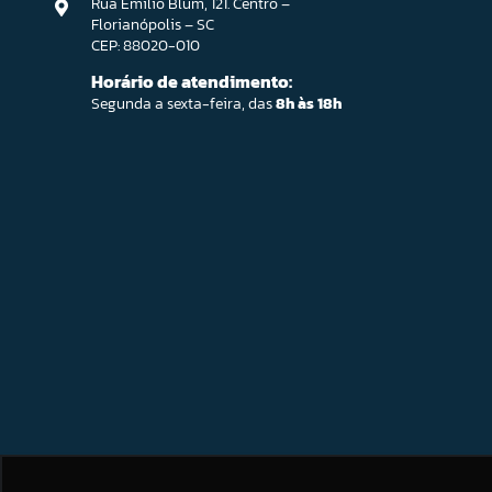
Rua Emilio Blum, 121. Centro –
Florianópolis – SC
CEP: 88020-010
Horário de atendimento:
Segunda a sexta-feira, das
8h às 18h