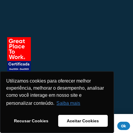
Utilizamos cookies para oferecer melhor
Seja um patrocinador
experiência, melhorar o desempenho, analisar
como você interage em nosso site e
personalizar conteúdo.
Saiba mais
Este site usa cookies para melhorar sua experiência. Se você
Recusar Cookies
Aceitar Cookies
continuar a usar este site, você concorda com ele.
Aviso de
Ok
Privacidade