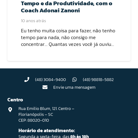
Tempo e da Produtividade, com o
Coach Adonai Zanoni
10 anos atrás
Eu tenho muita coisa para fazer, não tenho
tempo para nada, não consigo me
concentrar… Quantas vezes você já ouviu…
(48) 3084-9400
(48) 98818-5882
Envie uma mensagem
Centro
Rua Emilio Blum, 121. Centro –
Florianópolis – SC
CEP: 88020-010
Horário de atendimento:
Segunda a sexta-feira, das
8h às 18h