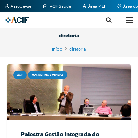
Associe-se
ACIF Saúde
Área MEI
Área do
diretoria
Início
diretoria
ACIF
MARKETING E VENDAS
Palestra Gestão Integrada do