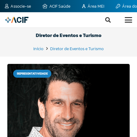
Associe-se
ACIF Saúde
Área MEI
Área do
Diretor de Eventos e Turismo
Início
Diretor de Eventos e Turismo
REPRESENTATIVIDADE