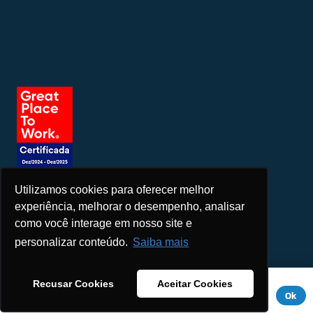
Utilizamos cookies para oferecer melhor
Seja um patrocinador
experiência, melhorar o desempenho, analisar
como você interage em nosso site e
personalizar conteúdo.
Saiba mais
Este site usa cookies para melhorar sua experiência. Se você
Recusar Cookies
Aceitar Cookies
continuar a usar este site, você concorda com ele.
Aviso de
Ok
Privacidade