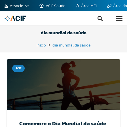
Associe-se
ACIF Saúde
Área MEI
Área do
dia mundial da saúde
Início
dia mundial da saúde
ACIF
Comemore o Dia Mundial da saúde