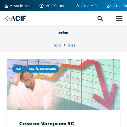
Associe-se
ACIF Saúde
Área MEI
Área do
crise
Início
crise
ACIF
GESTÃO FINANCEIRA
Crise no Varejo em SC