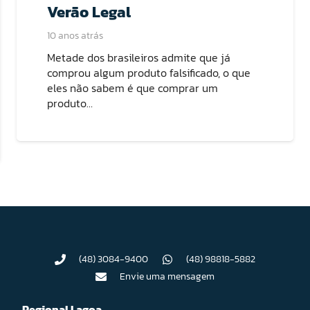
Verão Legal
10 anos atrás
Metade dos brasileiros admite que já
comprou algum produto falsificado, o que
eles não sabem é que comprar um
produto…
(48) 3084-9400
(48) 98818-5882
Envie uma mensagem
Regional Lagoa