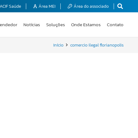
ACIF Saúde
Área MEI
Área do associado
endedor
Notícias
Soluções
Onde Estamos
Contato
Início
comercio ilegal florianopolis