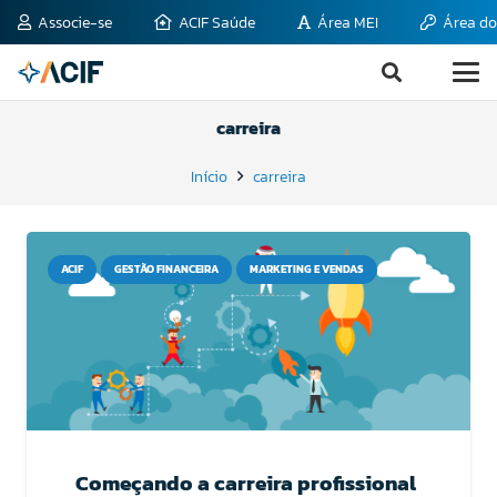
Associe-se
ACIF Saúde
Área MEI
Área do
carreira
Início
carreira
ACIF
GESTÃO FINANCEIRA
MARKETING E VENDAS
Começando a carreira profissional