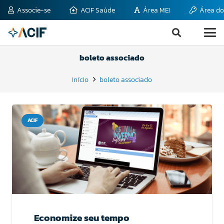
Associe-se
ACIF Saúde
Área MEI
Área do
boleto associado
Início
boleto associado
ACIF
Economize seu tempo