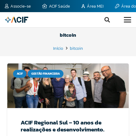
Associe-se
ACIF Saúde
Área MEI
Área do
bitcoin
Início
bitcoin
ACIF
GESTÃO FINANCEIRA
ACIF Regional Sul – 10 anos de
realizações e desenvolvimento.